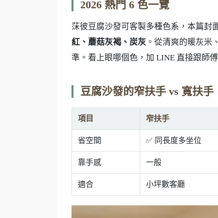
2026 熱門 6 色一覽
莯彼豆腐沙發可客製多種色系，本篇封面整理
紅、蘑菇灰褐、炭灰
。從清爽的暖灰米
準。看上眼哪個色，加 LINE 直接跟師
豆腐沙發的窄扶手 vs 寬扶
項目
窄扶手
省空間
✅ 同長度多坐位
靠手感
一般
適合
小坪數客廳