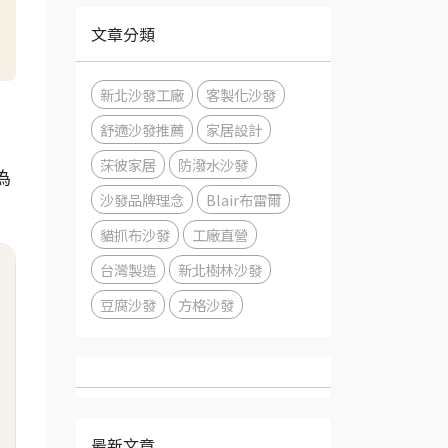
文章分類
新北沙發工廠
客製化沙發
舒適沙發推薦
家居設計
莯彼家居
防潑水沙發
為
沙發品牌理念
Blair布雷爾
貓抓布沙發
工廠直營
台灣製造
新北樹林沙發
豆腐沙發
方格沙發
最新文章