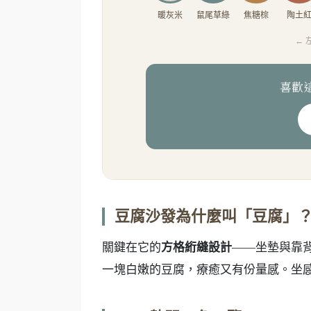
豆腐沙發為什麼叫「豆腐」
關鍵在它的
方格絎縫設計
——坐墊與靠
一塊白嫩的豆腐，療癒又有份量感。坐