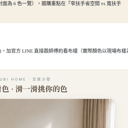
色（封面為 6 色一覽），選購重點在「窄扶手省空間 vs 寬扶手
加官方 LINE 直接跟師傅約看布樣（實際顏色以現場布樣