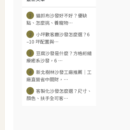
1
貓抓布沙發好不好？優缺
點、怎麼挑、養寵物⋯
2
小坪數客廳沙發怎麼選？6
–10 坪配置與⋯
3
豆腐沙發是什麼？方格絎縫
療癒系沙發，6 ⋯
4
新北樹林沙發工廠推薦｜工
廠直營省中間財，⋯
5
客製化沙發怎麼選？尺寸、
顏色、扶手全可客⋯