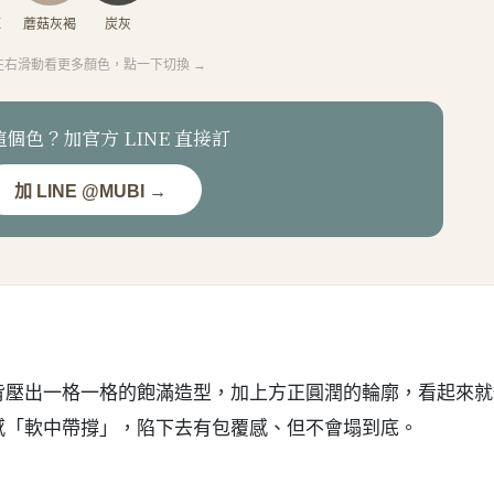
？
背壓出一格一格的飽滿造型，加上方正圓潤的輪廓，看起來就
感「軟中帶撐」，陷下去有包覆感、但不會塌到底。