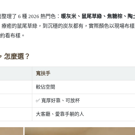
了 6 種 2026 熱門色：
暖灰米、鼠尾草綠、焦糖棕、陶
、療癒的鼠尾草綠，到沉穩的炭灰都有，實際顏色以現場布樣
傅約看布樣。
手，怎麼選？
寬扶手
較佔空間
✅ 寬厚好靠、可放杯
大客廳、愛靠手躺的人