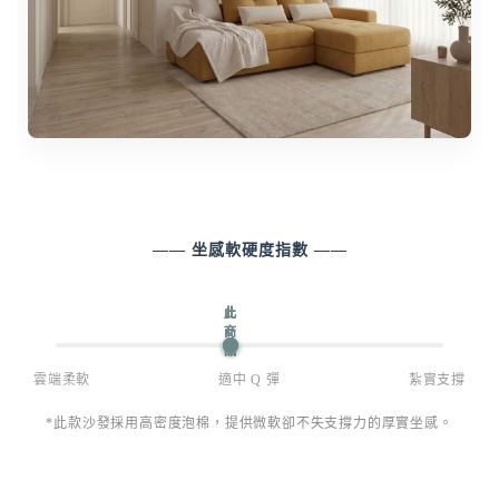
—— 坐感軟硬度指數 ——
雲端柔軟
適中 Q 彈
紮實支撐
*此款沙發採用高密度泡棉，提供微軟卻不失支撐力的厚實坐感。