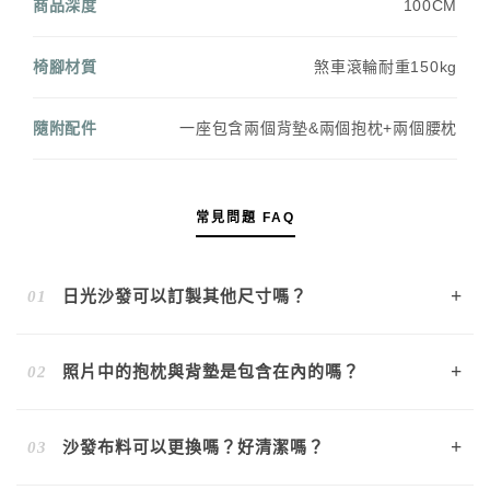
商品深度
100CM
椅腳材質
煞車滾輪耐重150kg
隨附配件
一座包含兩個背墊&兩個抱枕+兩個腰枕
常見問題 FAQ
+
01
日光沙發可以訂製其他尺寸嗎？
可以的！我們提供尺寸客製化服務。無論是縮小或加寬，都
+
02
照片中的抱枕與背墊是包含在內的嗎？
歡迎加入官方 LINE 提供您需要的尺寸，將由專人為您重新
報價。
是的，日光沙發一座即包含兩個背墊、兩個抱枕以及兩個腰
+
03
沙發布料可以更換嗎？好清潔嗎？
枕，讓您享有最完整舒適的包覆體驗。如需額外加購，我們