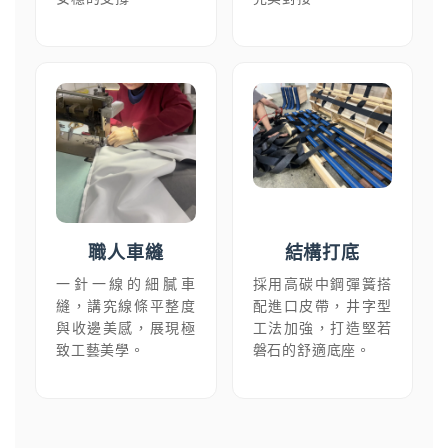
職人車縫
結構打底
一針一線的細膩車
採用高碳中鋼彈簧搭
縫，講究線條平整度
配進口皮帶，井字型
與收邊美感，展現極
工法加強，打造堅若
致工藝美學。
磐石的舒適底座。