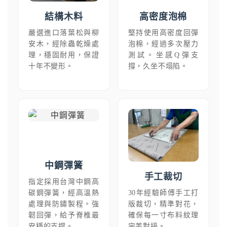
結構木料
高密度泡棉
嚴選進口落葉松與柳
堅持使用高密度回彈
安木，經除蟲乾燥處
泡棉，經過多次壓力
理，穩固耐用，保證
測試。坐感Q彈支
十年不變形。
撐，久坐不塌陷。
中鋼彈簧
手工裁切
指定採用台灣中鋼高
碳鋼彈簧，經高溫熱
30年經驗師傅手工打
處理與防鏽製程。強
版裁切，精準對花，
韌回彈，給予脊椎最
確保每一寸布料紋理
安穩的支撐。
完美對接。