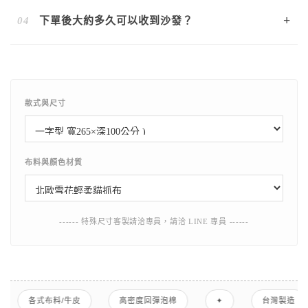
也有提供加購選項！
我們的沙發皆可依照您的需求更換布料材質與顏色 。若您家
+
04
下單後大約多久可以收到沙發？
中有毛小孩或擔心清潔問題，推薦選擇我們的頂級防潑水貓
抓布，耐刮好清潔，日常保養只需用微濕布擦拭即可 。
因每套沙發皆為台灣師傅手工訂製，確認尺寸與布料後，製
作交期大約為 7-21 個工作天 。若您有特定入厝或搬家時
間，建議提早與專員預約諮詢排程。
款式與尺寸
布料與顏色材質
------ 特殊尺寸客製請洽專員，請洽 LINE 專員 ------
高密度回彈泡棉
✦
台灣製造
自有工廠