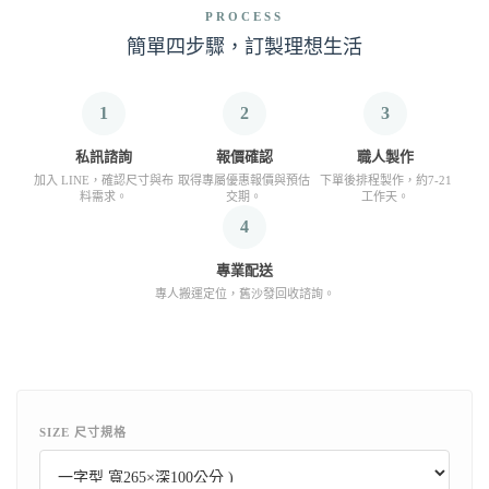
PROCESS
簡單四步驟，訂製理想生活
1
2
3
私訊諮詢
報價確認
職人製作
加入 LINE，確認尺寸與布
取得專屬優惠報價與預估
下單後排程製作，約7-21
料需求。
交期。
工作天。
4
專業配送
專人搬運定位，舊沙發回收諮詢。
SIZE 尺寸規格