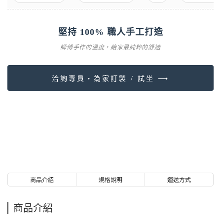
堅持 100% 職人手工打造
師傅手作的溫度，給家最純粹的舒適
洽詢專員・為家訂製 / 試坐 ⟶
商品介紹
規格說明
運送方式
商品介紹