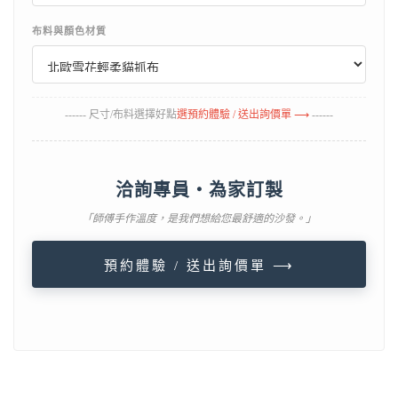
布料與顏色材質
------ 尺寸/布料選擇好點
選預約體驗 / 送出詢價單 ⟶
------
洽詢專員・為家訂製
「師傅手作溫度，是我們想給您最舒適的沙發。」
預約體驗 / 送出詢價單 ⟶