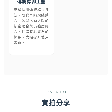
傳統榫卯工藝
結構採用傳統榫接技
法，取代單純螺絲鎖
合。透過木頭之間的
精密咬合與高強度膠
合，打造堅若磐石的
椅架，大幅提升使用
壽命。
REAL SHOT
實拍分享