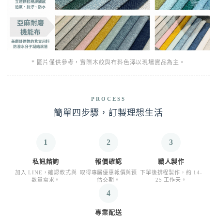
* 圖片僅供參考，實際木紋與布料色澤以現場實品為主。
PROCESS
簡單四步驟，訂製理想生活
1
2
3
私訊諮詢
報價確認
職人製作
加入 LINE，確認款式與
取得專屬優惠報價與預
下單後排程製作，約 14-
數量需求。
估交期。
25 工作天。
4
專業配送