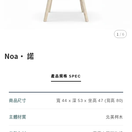
1
/
6
Noa・ 諾
產品規格 SPEC
商品尺寸
寬 44 x 深 53 x 坐高 47 (背高 80)
主體材質
北美梣木