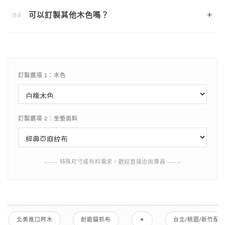
精直接噴灑於木頭表面，以免破壞環保塗裝。
貓抓布採用高密度編織，能有效防止貓咪指甲勾入纖維，大
+
04
可以訂製其他木色嗎？
幅降低抓撓慾望與破損機率。但所有布料皆非「完全抓不
破」，建議仍需定期幫毛孩修剪指甲。
可以的！除了經典的原木色，我們也提供胡桃木色等。
訂製選項 1：木色
訂製選項 2：坐墊面料
------ 特殊尺寸或布料需求，歡迎直接洽詢專員 ------
耐磨貓抓布
✦
台北/桃園/新竹配送
實體門市體