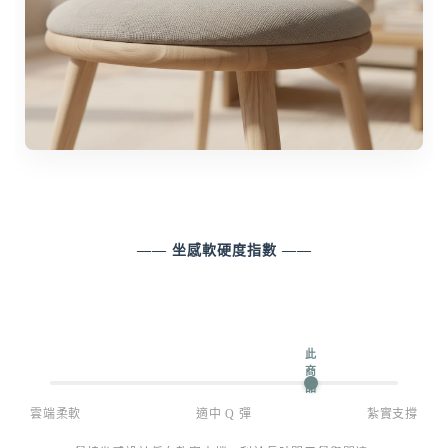
—— 坐感軟硬度指數 ——
雲端柔軟
適中 Q 彈
紮實支撐