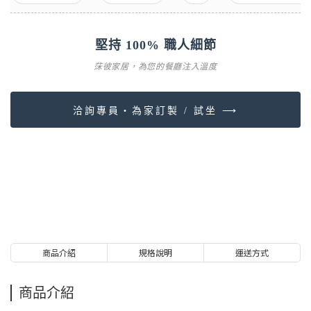
堅持 100% 職人細節
莯彼家居，為您的餐廳注入溫度
洽詢專員・為家訂製 / 試坐 ⟶
商品介紹
規格說明
運送方式
商品介紹