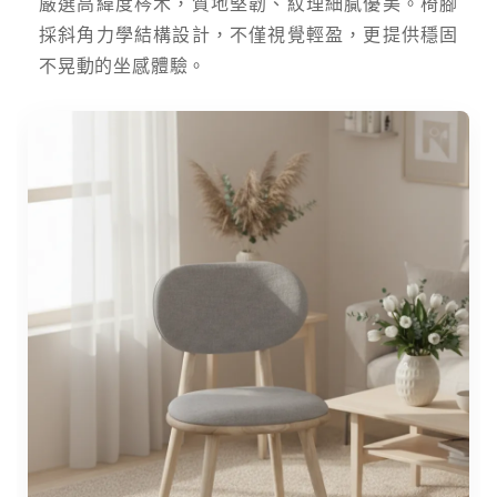
嚴選高緯度梣木，質地堅韌、紋理細膩優美。椅腳
採斜角力學結構設計，不僅視覺輕盈，更提供穩固
不晃動的坐感體驗。