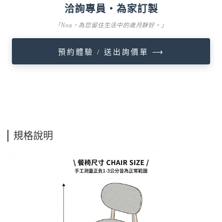
洽詢專員・為家訂製
「Noa，為您留住生活中的歲月靜好。」
預約體驗 / 送出詢價單 ⟶
規格說明