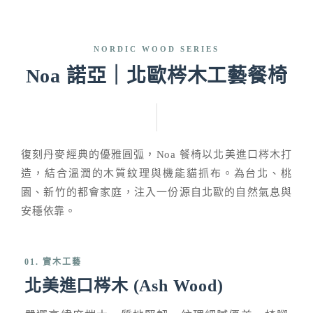
NORDIC WOOD SERIES
Noa 諾亞｜北歐梣木工藝餐椅
復刻丹麥經典的優雅圓弧，Noa 餐椅以北美進口梣木打
造，結合溫潤的木質紋理與機能貓抓布。為台北、桃
園、新竹的都會家庭，注入一份源自北歐的自然氣息與
安穩依靠。
01. 實木工藝
北美進口梣木 (Ash Wood)