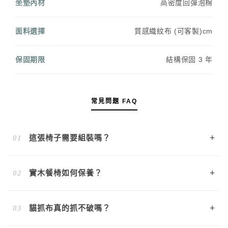
坐墊內材
高密度回彈泡棉
面料選擇
質感織紋布 (可客製)cm
保固期限
結構保固 3 年
常見問題 FAQ
+
01
這張椅子需要組裝嗎？
不需要喔！Noa 扶手椅採一體成型榫接工藝製作，出貨時即
+
02
實木餐椅如何保養？
為完整成品。專人配送到府定位後，拆開包裝即可直接使
用。
建議平時使用乾軟布擦拭灰塵即可。若有髒污，可用微濕布
+
03
貓抓布真的抓不破嗎？
輕拭並立即擦乾，避免水分殘留。請勿使用化學清潔劑或酒